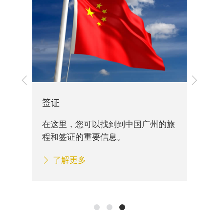
上
下
展
一
一
步
步
签证
您
交通
在这里，您可以找到到中国广州的旅
料
的重
程和签证的重要信息。
地
全科
了解更多